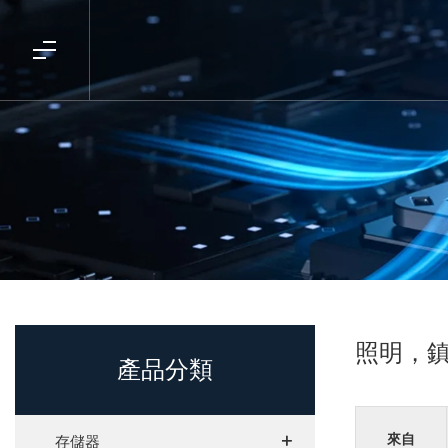
照明，
產品分類
+
+
來自
存儲器