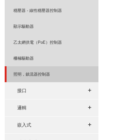
穩壓器 - 線性穩壓器控制器
顯示驅動器
乙太網供電（PoE）控制器
柵極驅動器
照明，鎮流器控制器
+
+
接口
+
+
邏輯
+
+
嵌入式