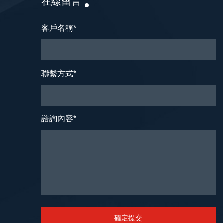
在線留言
客戶名稱
*
聯繫方式
*
諮詢內容
*
確定提交