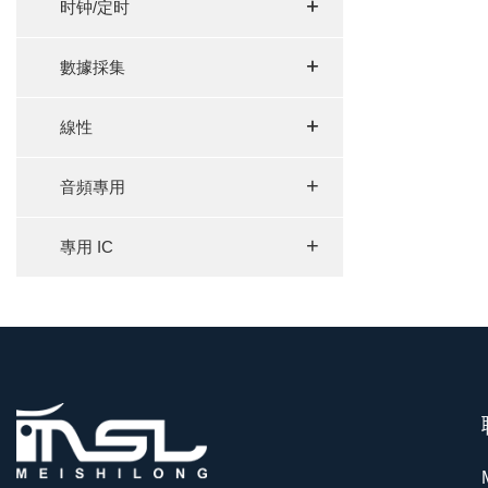
+
+
时钟/定时
+
+
數據採集
+
+
線性
+
音頻專用
+
專用 IC