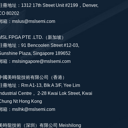
註冊地址：1312 17th Street Unit #2199，Denver,
CO 80202
郵箱：mslus@mslsemi.com
MSL FPGA PTE .LTD.（新加坡）
註冊地址：91 Bencoolen Street #12-03,
Sunshine Plaza, Singapore 189652
郵箱：mslsingapore@mslsemi.com
中國美時龍技術有限公司（香港）
註冊地址：Rm A1-13, Blk A 3/F, Yee Lim
Industrial Centre， 2-28 Kwai Lok Street, Kwai
Chung Nt Hong Kong
郵箱：mslhk@mslsemi.com
美時龍技術（深圳）有限公司 Meishilong